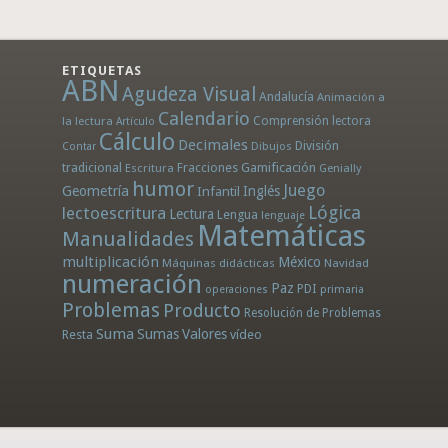
ETIQUETAS
ABN
Agudeza Visual
Andalucía
Animación a
Calendario
la lectura
Comprensión lectora
Artículo
Cálculo
Decimales
División
Dibujos
Contar
tradicional
Fracciones
Gamificación
Escritura
Genially
humor
Juego
Geometría
Infantil
Inglés
Lógica
lectoescritura
Lectura
Lengua
lenguaje
Matemáticas
Manualidades
multiplicación
México
Máquinas didácticas
Navidad
numeración
Paz
PDI
operaciones
primaria
Problemas
Producto
Resolución de Problemas
Suma
Sumas
Valores
Resta
vídeo