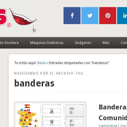
to-Escritura
Máquinas Didácticas
Imágenes
Más
Con
Tu estás aquí:
Inicio
› Entradas etiquetadas con "banderas"
NAVEGANDO POR EL ARCHIVO TAG
banderas
Banderas
Comunid
14/10/2024
| Entr