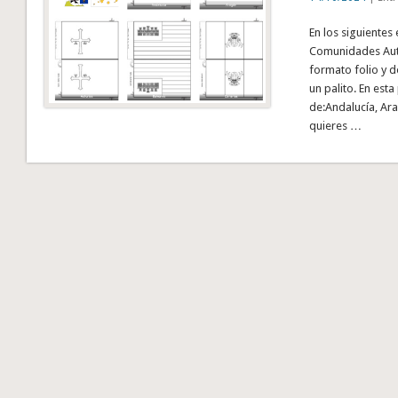
En los siguientes
Comunidades Autó
formato folio y d
un palito. En est
de:Andalucía, Ara
quieres …