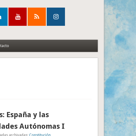
tacto
: España y las
ades Autónomas I
adas archivadas:
Constitución