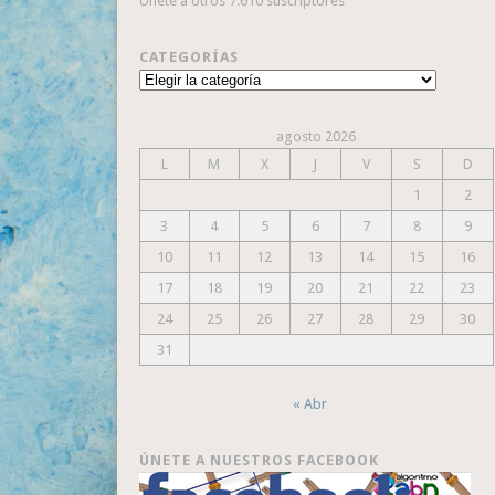
Únete a otros 7.610 suscriptores
CATEGORÍAS
Categorías
agosto 2026
L
M
X
J
V
S
D
1
2
3
4
5
6
7
8
9
10
11
12
13
14
15
16
17
18
19
20
21
22
23
24
25
26
27
28
29
30
31
« Abr
ÚNETE A NUESTROS FACEBOOK