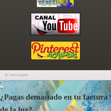
© 2026 Actiludis
×
¿Pagas demasiado en tu factura
de la luz?