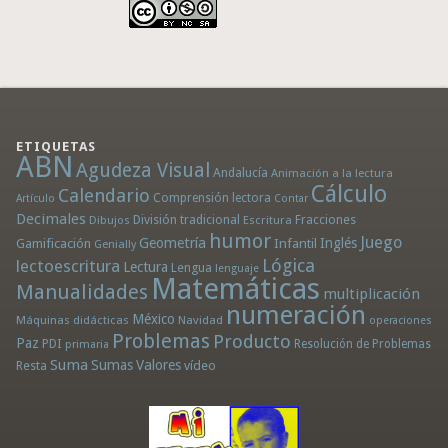
ETIQUETAS
ABN
Agudeza Visual
Andalucía
Animación a la lectura
Cálculo
Calendario
Comprensión lectora
Artículo
Contar
Decimales
División tradicional
Fracciones
Dibujos
Escritura
humor
Juego
Geometría
Infantil
Inglés
Gamificación
Genially
Lógica
lectoescritura
Lectura
Lengua
lenguaje
Matemáticas
Manualidades
multiplicación
numeración
México
Máquinas didácticas
Navidad
operaciones
Problemas
Producto
Paz
PDI
Resolución de Problemas
primaria
Suma
Sumas
Valores
Resta
vídeo