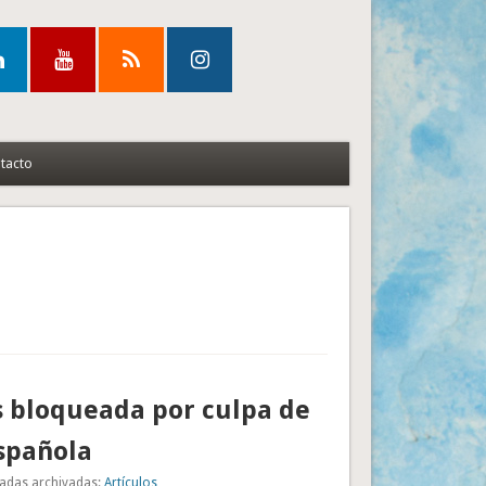
tacto
s bloqueada por culpa de
spañola
adas archivadas:
Artículos