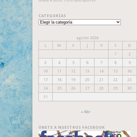
Únete a otros 7.610 suscriptores
CATEGORÍAS
Categorías
agosto 2026
L
M
X
J
V
S
D
1
2
3
4
5
6
7
8
9
10
11
12
13
14
15
16
17
18
19
20
21
22
23
24
25
26
27
28
29
30
31
« Abr
ÚNETE A NUESTROS FACEBOOK