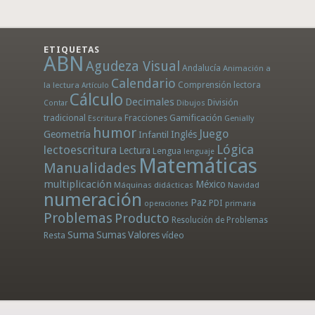
ETIQUETAS
ABN
Agudeza Visual
Andalucía
Animación a
Calendario
la lectura
Comprensión lectora
Artículo
Cálculo
Decimales
División
Dibujos
Contar
tradicional
Fracciones
Gamificación
Escritura
Genially
humor
Juego
Geometría
Infantil
Inglés
Lógica
lectoescritura
Lectura
Lengua
lenguaje
Matemáticas
Manualidades
multiplicación
México
Máquinas didácticas
Navidad
numeración
Paz
PDI
operaciones
primaria
Problemas
Producto
Resolución de Problemas
Suma
Sumas
Valores
Resta
vídeo