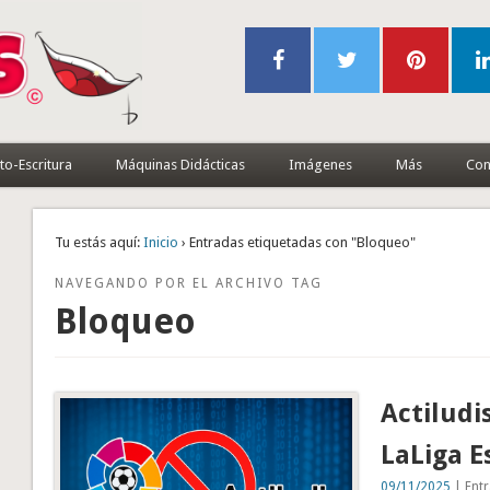
to-Escritura
Máquinas Didácticas
Imágenes
Más
Con
Tu estás aquí:
Inicio
› Entradas etiquetadas con "Bloqueo"
NAVEGANDO POR EL ARCHIVO TAG
Bloqueo
Actiludi
LaLiga E
09/11/2025
| Entr