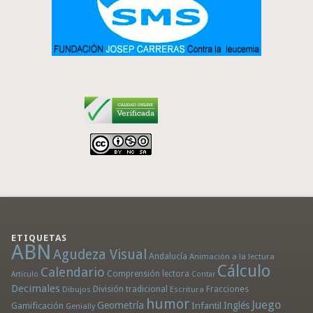
ETIQUETAS
ABN
Agudeza Visual
Andalucía
Animación a la lectura
Cálculo
Calendario
Comprensión lectora
Artículo
Contar
Decimales
División tradicional
Fracciones
Dibujos
Escritura
humor
Juego
Geometría
Infantil
Inglés
Gamificación
Genially