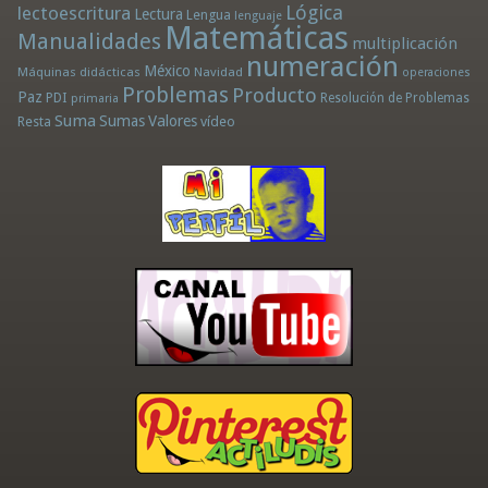
Lógica
lectoescritura
Lectura
Lengua
lenguaje
Matemáticas
Manualidades
multiplicación
numeración
México
Máquinas didácticas
Navidad
operaciones
Problemas
Producto
Paz
PDI
Resolución de Problemas
primaria
Suma
Sumas
Valores
Resta
vídeo