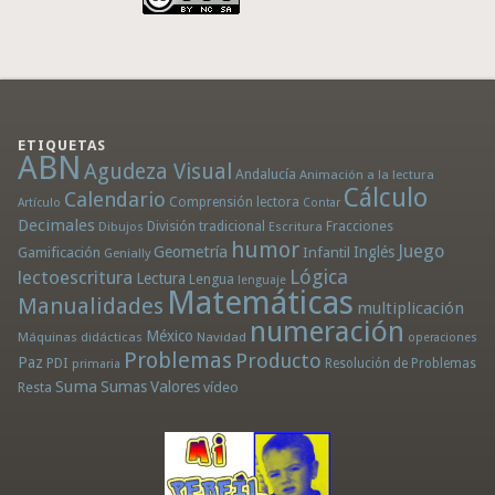
ETIQUETAS
ABN
Agudeza Visual
Andalucía
Animación a la lectura
Cálculo
Calendario
Comprensión lectora
Artículo
Contar
Decimales
División tradicional
Fracciones
Dibujos
Escritura
humor
Juego
Geometría
Infantil
Inglés
Gamificación
Genially
Lógica
lectoescritura
Lectura
Lengua
lenguaje
Matemáticas
Manualidades
multiplicación
numeración
México
Máquinas didácticas
Navidad
operaciones
Problemas
Producto
Paz
PDI
Resolución de Problemas
primaria
Suma
Sumas
Valores
Resta
vídeo