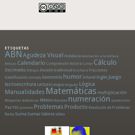
ETIQUETAS
ABN
Agudeza Visual
Andalucía
Animación a la lectura
Cálculo
Calendario
Comprensión lectora
Artículo
Contar
Decimales
División tradicional
Fracciones
Dibujos
Escritura
humor
Juego
Geometría
Infantil
Inglés
Gamificación
Genially
Lógica
lectoescritura
Lectura
Lengua
lenguaje
Matemáticas
Manualidades
multiplicación
numeración
México
Máquinas didácticas
Navidad
operaciones
Problemas
Producto
Paz
PDI
Resolución de Problemas
primaria
Suma
Sumas
Valores
Resta
vídeo