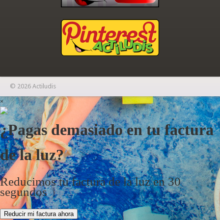
© 2026 Actiludis
×
¿Pagas demasiado en tu factura
de la luz?
Reducimos tu factura de la luz en 30
segundos
Reducir mi factura ahora