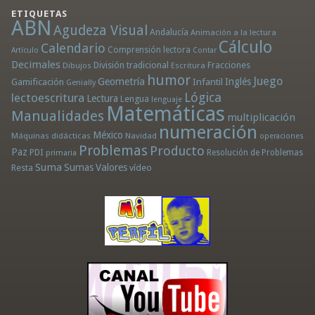
ETIQUETAS
ABN
Agudeza Visual
Andalucía
Animación a la lectura
Cálculo
Calendario
Comprensión lectora
Artículo
Contar
Decimales
División tradicional
Fracciones
Dibujos
Escritura
humor
Juego
Geometría
Infantil
Inglés
Gamificación
Genially
Lógica
lectoescritura
Lectura
Lengua
lenguaje
Matemáticas
Manualidades
multiplicación
numeración
México
Máquinas didácticas
Navidad
operaciones
Problemas
Producto
Paz
PDI
Resolución de Problemas
primaria
Suma
Sumas
Valores
Resta
vídeo