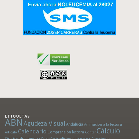
ETIQUETAS
ABN
Agudeza Visual
Andalucía
Animación a la lectura
Cálculo
Calendario
Comprensión lectora
Artículo
Contar
Decimales
División tradicional
Fracciones