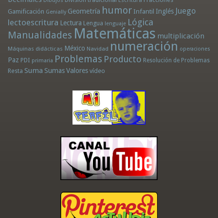
Dibujos
Escritura
humor
Juego
Geometría
Infantil
Inglés
Gamificación
Genially
Lógica
lectoescritura
Lectura
Lengua
lenguaje
Matemáticas
Manualidades
multiplicación
numeración
México
Máquinas didácticas
Navidad
operaciones
Problemas
Producto
Paz
PDI
Resolución de Problemas
primaria
Suma
Sumas
Valores
Resta
vídeo