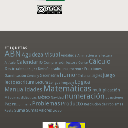
ETIQUETAS
ABN
Agudeza Visual
Andalucía
Animación a la lectura
Cálculo
Calendario
Comprensión lectora
Artículo
Contar
Decimales
División tradicional
Fracciones
Dibujos
Escritura
humor
Juego
Geometría
Infantil
Inglés
Gamificación
Genially
Lógica
lectoescritura
Lectura
Lengua
lenguaje
Matemáticas
Manualidades
multiplicación
numeración
México
Máquinas didácticas
Navidad
operaciones
Problemas
Producto
Paz
PDI
Resolución de Problemas
primaria
Suma
Sumas
Valores
Resta
vídeo