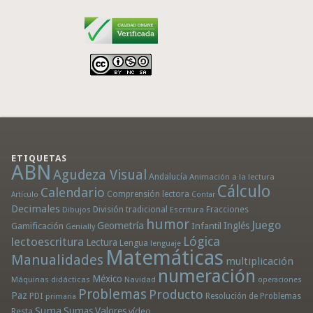
ETIQUETAS
ABN
Agudeza Visual
Andalucía
Animación a la lectura
Cálculo
Calendario
Comprensión lectora
Artículo
Contar
Decimales
División tradicional
Fracciones
Dibujos
Escritura
humor
Juego
Geometría
Infantil
Inglés
Gamificación
Genially
Lógica
lectoescritura
Lectura
Lengua
lenguaje
Matemáticas
Manualidades
multiplicación
numeración
México
Máquinas didácticas
Navidad
operaciones
Problemas
Producto
Paz
PDI
Resolución de Problemas
primaria
Suma
Sumas
Valores
Resta
vídeo