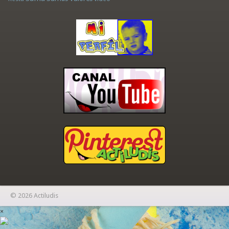
© 2026 Actiludis
×