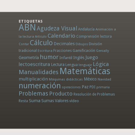
ETIQUETAS
ABN
Agudeza Visual
Andalucía
Animación a
Calendario
la lectura
Comprensión lectora
Artículo
Cálculo
Decimales
División
Dibujos
Contar
tradicional
Fracciones
Gamificación
Escritura
Genially
humor
Juego
Geometría
Infantil
Inglés
Lógica
lectoescritura
Lectura
Lengua
lenguaje
Matemáticas
Manualidades
multiplicación
México
Máquinas didácticas
Navidad
numeración
Paz
PDI
operaciones
primaria
Problemas
Producto
Resolución de Problemas
Suma
Sumas
Valores
Resta
vídeo