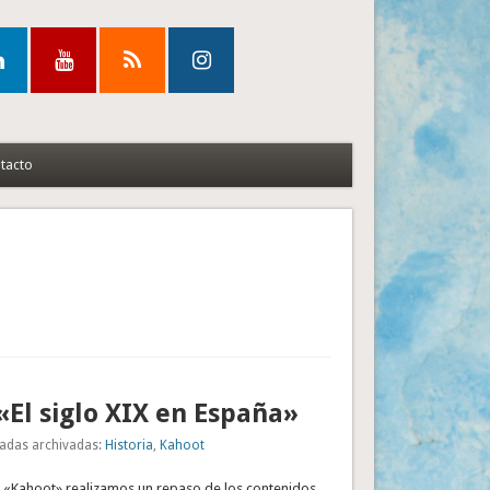
tacto
«El siglo XIX en España»
adas archivadas:
Historia
,
Kahoot
 «Kahoot» realizamos un repaso de los contenidos