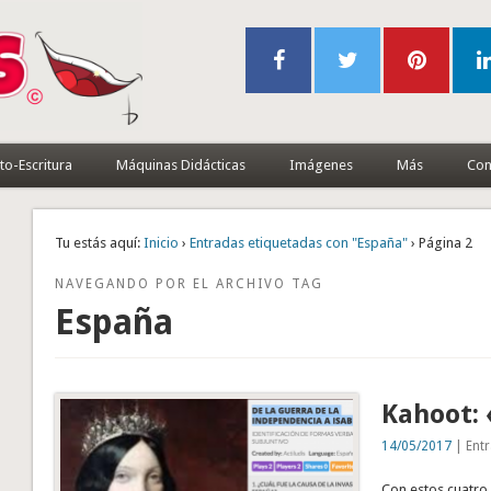
to-Escritura
Máquinas Didácticas
Imágenes
Más
Con
Tu estás aquí:
Inicio
›
Entradas etiquetadas con "España"
› Página 2
NAVEGANDO POR EL ARCHIVO TAG
España
Kahoot: 
14/05/2017
| Entr
Con estos cuatro