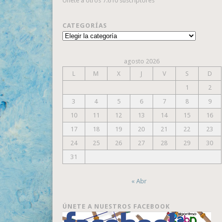
Únete a otros 7.610 suscriptores
CATEGORÍAS
Categorías
agosto 2026
L
M
X
J
V
S
D
1
2
3
4
5
6
7
8
9
10
11
12
13
14
15
16
17
18
19
20
21
22
23
24
25
26
27
28
29
30
31
« Abr
ÚNETE A NUESTROS FACEBOOK