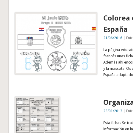
Colorea 
España
21/06/2016
| Entr
La página educat
francés unas fich
Además ahí encon
y la mascota. Os 
España adaptado 
Organiza
23/01/2013
| Entr
Esta fichas Se tr
información en i