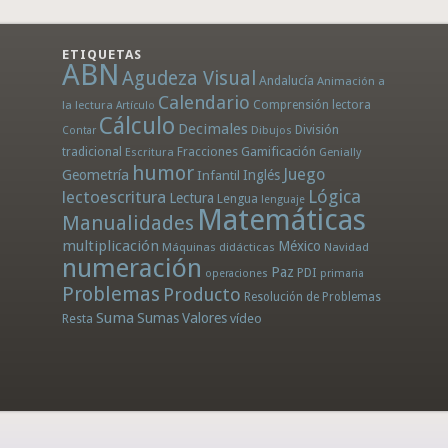
ETIQUETAS
ABN
Agudeza Visual
Andalucía
Animación a
Calendario
la lectura
Comprensión lectora
Artículo
Cálculo
Decimales
División
Dibujos
Contar
tradicional
Fracciones
Gamificación
Escritura
Genially
humor
Juego
Geometría
Infantil
Inglés
Lógica
lectoescritura
Lectura
Lengua
lenguaje
Matemáticas
Manualidades
multiplicación
México
Máquinas didácticas
Navidad
numeración
Paz
PDI
operaciones
primaria
Problemas
Producto
Resolución de Problemas
Suma
Sumas
Valores
Resta
vídeo