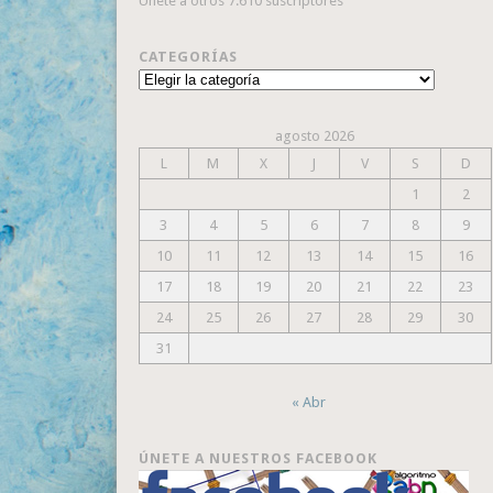
Únete a otros 7.610 suscriptores
CATEGORÍAS
Categorías
agosto 2026
L
M
X
J
V
S
D
1
2
3
4
5
6
7
8
9
10
11
12
13
14
15
16
17
18
19
20
21
22
23
24
25
26
27
28
29
30
31
« Abr
ÚNETE A NUESTROS FACEBOOK