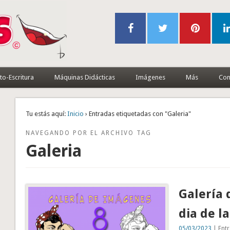
to-Escritura
Máquinas Didácticas
Imágenes
Más
Con
Tu estás aquí:
Inicio
› Entradas etiquetadas con "Galeria"
NAVEGANDO POR EL ARCHIVO TAG
Galeria
Galería 
dia de l
05/03/2023
| Entr