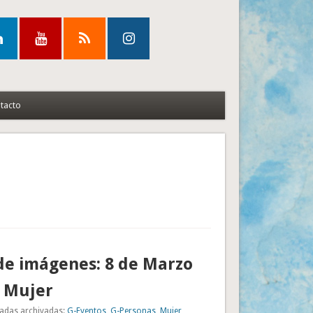
tacto
de imágenes: 8 de Marzo
a Mujer
adas archivadas:
G-Eventos
,
G-Personas
,
Mujer