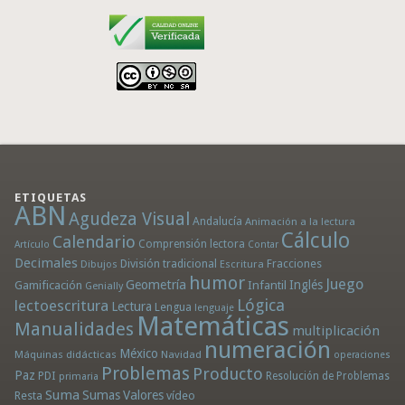
ETIQUETAS
ABN
Agudeza Visual
Andalucía
Animación a la lectura
Cálculo
Calendario
Comprensión lectora
Artículo
Contar
Decimales
División tradicional
Fracciones
Dibujos
Escritura
humor
Juego
Geometría
Infantil
Inglés
Gamificación
Genially
Lógica
lectoescritura
Lectura
Lengua
lenguaje
Matemáticas
Manualidades
multiplicación
numeración
México
Máquinas didácticas
Navidad
operaciones
Problemas
Producto
Paz
PDI
Resolución de Problemas
primaria
Suma
Sumas
Valores
Resta
vídeo