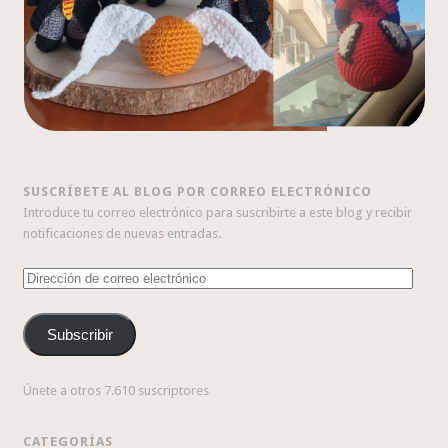
SUSCRÍBETE AL BLOG POR CORREO ELECTRÓNICO
Introduce tu correo electrónico para suscribirte a este blog y recibir
notificaciones de nuevas entradas.
Dirección
de
correo
Subscribir
electrónico
Únete a otros 7.610 suscriptores
CATEGORÍAS