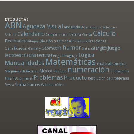
ETIQUETAS
ABN
Agudeza Visual
Andalucía
Animación a la lectura
Cálculo
Calendario
Comprensión lectora
Artículo
Contar
Decimales
División tradicional
Fracciones
Dibujos
Escritura
humor
Juego
Geometría
Infantil
Inglés
Gamificación
Genially
Lógica
lectoescritura
Lectura
Lengua
lenguaje
Matemáticas
Manualidades
multiplicación
numeración
México
Máquinas didácticas
Navidad
operaciones
Problemas
Producto
Paz
PDI
Resolución de Problemas
primaria
Suma
Sumas
Valores
Resta
vídeo