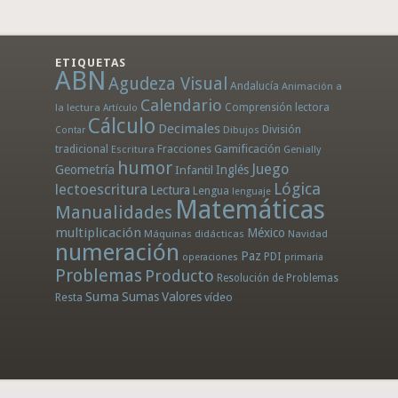
ETIQUETAS
ABN
Agudeza Visual
Andalucía
Animación a
Calendario
la lectura
Comprensión lectora
Artículo
Cálculo
Decimales
División
Dibujos
Contar
tradicional
Fracciones
Gamificación
Escritura
Genially
humor
Juego
Geometría
Infantil
Inglés
Lógica
lectoescritura
Lectura
Lengua
lenguaje
Matemáticas
Manualidades
multiplicación
México
Máquinas didácticas
Navidad
numeración
Paz
PDI
operaciones
primaria
Problemas
Producto
Resolución de Problemas
Suma
Sumas
Valores
Resta
vídeo