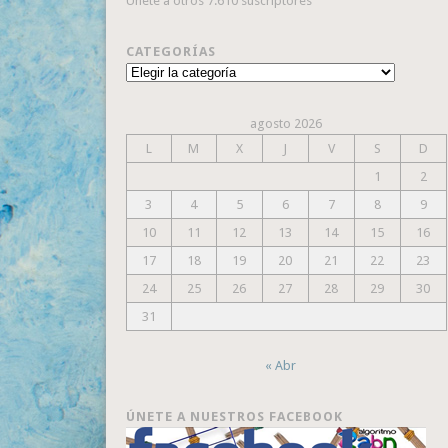
Únete a otros 7.610 suscriptores
CATEGORÍAS
Categorías
agosto 2026
L
M
X
J
V
S
D
1
2
3
4
5
6
7
8
9
10
11
12
13
14
15
16
17
18
19
20
21
22
23
24
25
26
27
28
29
30
31
« Abr
ÚNETE A NUESTROS FACEBOOK