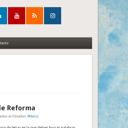
tacto
de Reforma
adas archivadas:
México
opa de letras en la que deben buscar palabras