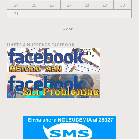
24
25
26
27
28
29
30
31
« Abr
ÚNETE A NUESTROS FACEBOOK