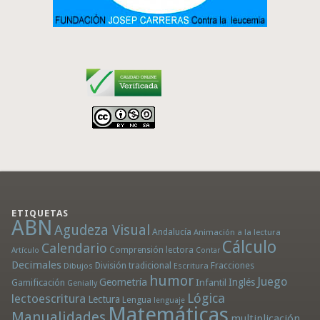
ETIQUETAS
ABN
Agudeza Visual
Andalucía
Animación a la lectura
Cálculo
Calendario
Comprensión lectora
Artículo
Contar
Decimales
División tradicional
Fracciones
Dibujos
Escritura
humor
Juego
Geometría
Infantil
Inglés
Gamificación
Genially
Lógica
lectoescritura
Lectura
Lengua
lenguaje
Matemáticas
Manualidades
multiplicación