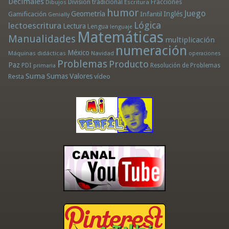
Decimales
División tradicional
Fracciones
Dibujos
Escritura
humor
Juego
Geometría
Infantil
Inglés
Gamificación
Genially
Lógica
lectoescritura
Lectura
Lengua
lenguaje
Matemáticas
Manualidades
multiplicación
numeración
México
Máquinas didácticas
Navidad
operaciones
Problemas
Producto
Paz
PDI
Resolución de Problemas
primaria
Suma
Sumas
Valores
Resta
vídeo