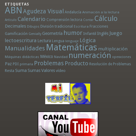
ETIQUETAS
ABN
Agudeza Visual
Andalucía
Animación a la lectura
Cálculo
Calendario
Comprensión lectora
Artículo
Contar
Decimales
División tradicional
Fracciones
Dibujos
Escritura
humor
Juego
Geometría
Infantil
Inglés
Gamificación
Genially
Lógica
lectoescritura
Lectura
Lengua
lenguaje
Matemáticas
Manualidades
multiplicación
numeración
México
Máquinas didácticas
Navidad
operaciones
Problemas
Producto
Paz
PDI
Resolución de Problemas
primaria
Suma
Sumas
Valores
Resta
vídeo