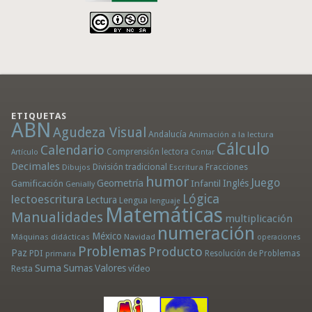
ETIQUETAS
ABN
Agudeza Visual
Andalucía
Animación a la lectura
Cálculo
Calendario
Comprensión lectora
Artículo
Contar
Decimales
División tradicional
Fracciones
Dibujos
Escritura
humor
Juego
Geometría
Infantil
Inglés
Gamificación
Genially
Lógica
lectoescritura
Lectura
Lengua
lenguaje
Matemáticas
Manualidades
multiplicación
numeración
México
Máquinas didácticas
Navidad
operaciones
Problemas
Producto
Paz
PDI
Resolución de Problemas
primaria
Suma
Sumas
Valores
Resta
vídeo