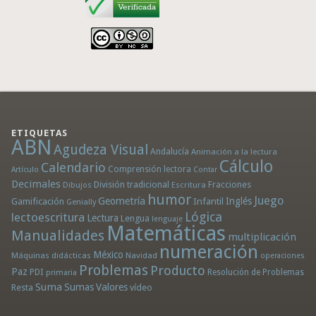
ETIQUETAS
ABN
Agudeza Visual
Andalucía
Animación a la lectura
Cálculo
Calendario
Comprensión lectora
Artículo
Contar
Decimales
División tradicional
Fracciones
Dibujos
Escritura
humor
Juego
Geometría
Infantil
Inglés
Gamificación
Genially
Lógica
lectoescritura
Lectura
Lengua
lenguaje
Matemáticas
Manualidades
multiplicación
numeración
México
Máquinas didácticas
Navidad
operaciones
Problemas
Producto
Paz
PDI
Resolución de Problemas
primaria
Suma
Sumas
Valores
Resta
vídeo