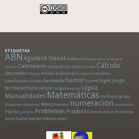
ETIQUETAS
ABN
Agudeza Visual
Andalucía
Animación a la lectura
Cálculo
Calendario
Comprensión lectora
Artículo
Contar
Decimales
División tradicional
Fracciones
Dibujos
Escritura
humor
Juego
Geometría
Infantil
Inglés
Gamificación
Genially
Lógica
lectoescritura
Lectura
Lengua
lenguaje
Matemáticas
Manualidades
multiplicación
numeración
México
Máquinas didácticas
Navidad
operaciones
Problemas
Producto
Paz
PDI
Resolución de Problemas
primaria
Suma
Sumas
Valores
Resta
vídeo