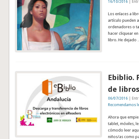
16/10/2016
| Entr
Los enlaces a lib
artículo pueden a
ordenadores o ta
hacer cliquear en
libro. He dejado
Ebiblio.
de libro
06/07/2016
| Entr
Recomendamos lee
Ahora que empieza
tablet, móviles, 
cómodo leer aquel
niños/as como par