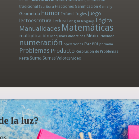
tradicional
Fracciones
Gamificación
Escritura
Genially
humor
Juego
Geometría
Infantil
Inglés
Lógica
lectoescritura
Lectura
Lengua
lenguaje
Matemáticas
Manualidades
multiplicación
México
Máquinas didácticas
Navidad
numeración
Paz
PDI
operaciones
primaria
Problemas
Producto
Resolución de Problemas
Suma
Sumas
Valores
Resta
vídeo
e la luz?
dos