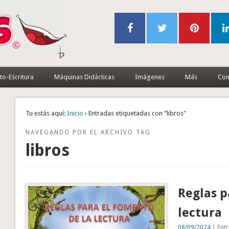
to-Escritura
Máquinas Didácticas
Imágenes
Más
Con
Tu estás aquí:
Inicio
› Entradas etiquetadas con "libros"
NAVEGANDO POR EL ARCHIVO TAG
libros
Reglas p
lectura
08/09/2024
| Entr