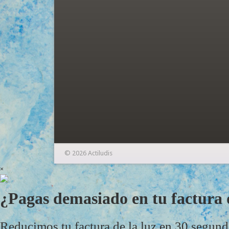
© 2026 Actiludis
×
¿Pagas demasiado en tu factura d
Reducimos tu factura de la luz en 30 segun