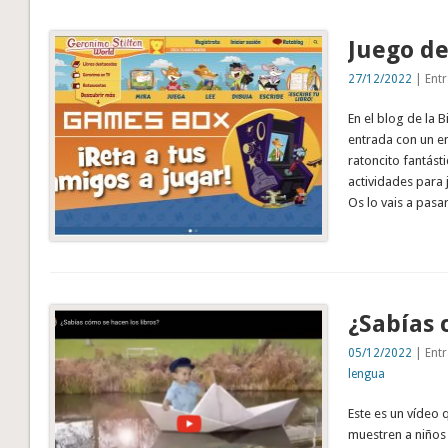
Juego de
27/12/2022
| Entr
En el blog de la
entrada con un en
ratoncito fantást
actividades para j
Os lo vais a pasa
¿Sabías 
05/12/2022
| Entr
lengua
Este es un vídeo 
muestren a niños 