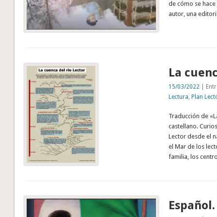
de cómo se hace u
autor, una editor
La cuenc
15/03/2022
| Entr
Lectura
,
Plan Lect
Traducción de «La
castellano. Curio
Lector desde el n
el Mar de los lec
familia, los centr
Español.