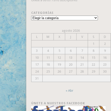
Únete a otros 7.610 suscriptores
CATEGORÍAS
Categorías
agosto 2026
L
M
X
J
V
S
D
1
2
3
4
5
6
7
8
9
10
11
12
13
14
15
16
17
18
19
20
21
22
23
24
25
26
27
28
29
30
31
« Abr
ÚNETE A NUESTROS FACEBOOK