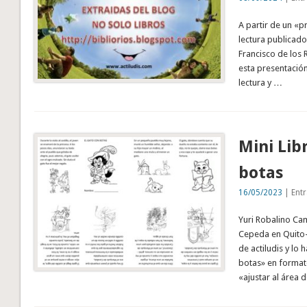
A partir de un «p
lectura publicado
Francisco de los
esta presentación
lectura y …
Mini Lib
botas
16/05/2023
| Entr
Yuri Robalino Ca
Cepeda en Quito-
de actiludis y lo
botas» en formato
«ajustar al área