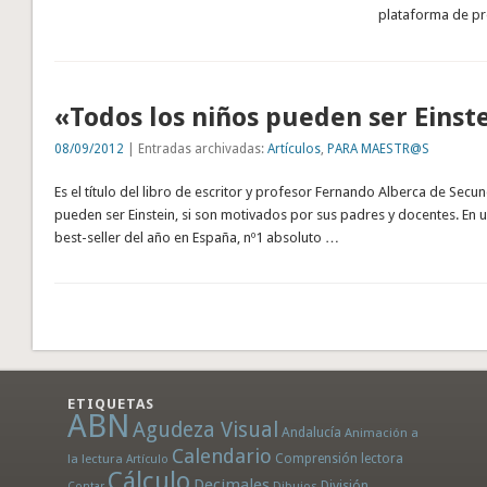
plataforma de p
«Todos los niños pueden ser Einst
08/09/2012
| Entradas archivadas:
Artículos
,
PARA MAESTR@S
Es el título del libro de escritor y profesor Fernando Alberca de Secu
pueden ser Einstein, si son motivados por sus padres y docentes. En
best-seller del año en España, nº1 absoluto …
ETIQUETAS
ABN
Agudeza Visual
Andalucía
Animación a
Calendario
la lectura
Comprensión lectora
Artículo
Cálculo
Decimales
División
Dibujos
Contar