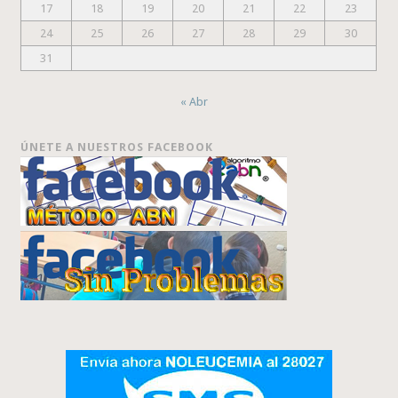
17
18
19
20
21
22
23
24
25
26
27
28
29
30
31
« Abr
ÚNETE A NUESTROS FACEBOOK