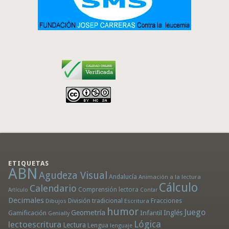
ETIQUETAS
ABN
Agudeza Visual
Andalucía
Animación a la lectura
Cálculo
Calendario
Comprensión lectora
Artículo
Contar
Decimales
División tradicional
Fracciones
Dibujos
Escritura
humor
Juego
Geometría
Infantil
Inglés
Gamificación
Genially
Lógica
lectoescritura
Lectura
Lengua
lenguaje