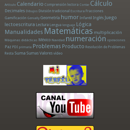
Cálculo
Calendario
Comprensión lectora
Artículo
Contar
Decimales
División tradicional
Fracciones
Dibujos
Escritura
humor
Juego
Geometría
Infantil
Inglés
Gamificación
Genially
Lógica
lectoescritura
Lectura
Lengua
lenguaje
Matemáticas
Manualidades
multiplicación
numeración
México
Máquinas didácticas
Navidad
operaciones
Problemas
Producto
Paz
PDI
Resolución de Problemas
primaria
Suma
Sumas
Valores
Resta
vídeo