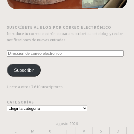
SUSCRÍBETE AL BLOG POR CORREO ELECTRÓNICO
Introduce tu correo electrónico para suscribirte a este blog y recibir
notificaciones de nuevas entradas.
Dirección
de
correo
Subscribir
electrónico
Únete a otros 7.610 suscriptores
CATEGORÍAS
Categorías
agosto 2026
L
M
X
J
V
S
D