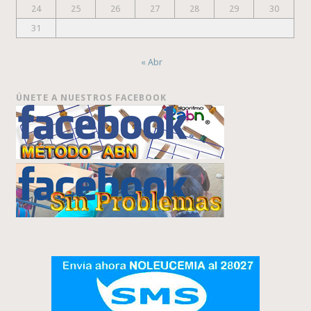
24
25
26
27
28
29
30
31
« Abr
ÚNETE A NUESTROS FACEBOOK