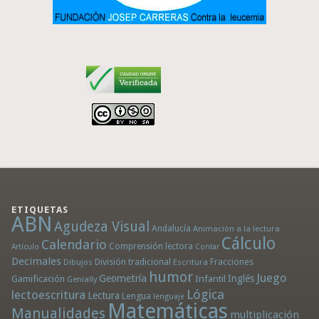
ETIQUETAS
ABN
Agudeza Visual
Andalucía
Animación a la lectura
Cálculo
Calendario
Comprensión lectora
Artículo
Contar
Decimales
División tradicional
Fracciones
Dibujos
Escritura
humor
Juego
Geometría
Infantil
Inglés
Gamificación
Genially
Lógica
lectoescritura
Lectura
Lengua
lenguaje
Matemáticas
Manualidades
multiplicación