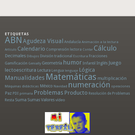
ETIQUETAS
ABN
Agudeza Visual
Andalucía
Animación a la lectura
Cálculo
Calendario
Comprensión lectora
Artículo
Contar
Decimales
División tradicional
Fracciones
Dibujos
Escritura
humor
Juego
Geometría
Infantil
Inglés
Gamificación
Genially
Lógica
lectoescritura
Lectura
Lengua
lenguaje
Matemáticas
Manualidades
multiplicación
numeración
México
Máquinas didácticas
Navidad
operaciones
Problemas
Producto
Paz
PDI
Resolución de Problemas
primaria
Suma
Sumas
Valores
Resta
vídeo