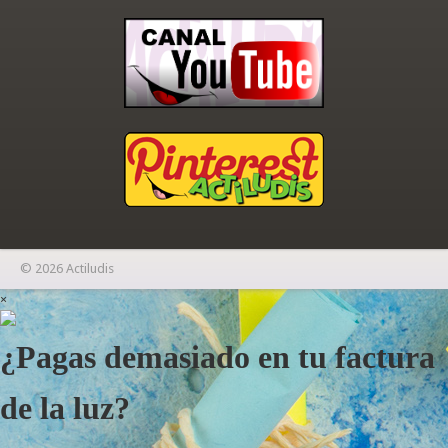
© 2026 Actiludis
×
¿Pagas demasiado en tu factura
de la luz?