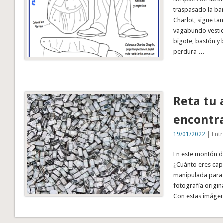
traspasado la ba
Charlot, sigue ta
vagabundo vesti
bigote, bastón y
perdura …
Reta tu 
encontra
19/01/2022
| Entr
En este montón de
¿Cuánto eres capa
manipulada para i
fotografía original
Con estas imágen