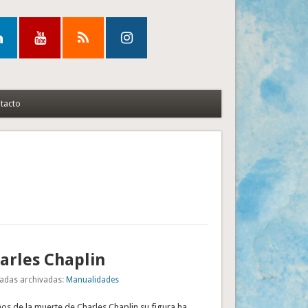
tacto
arles Chaplin
adas archivadas:
Manualidades
os de la muerte de Charles Chaplin su figura ha