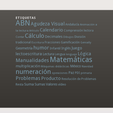
ETIQUETAS
ABN
Agudeza Visual
Andalucía
Animación a
Calendario
la lectura
Comprensión lectora
Artículo
Cálculo
Decimales
División
Dibujos
Contar
tradicional
Fracciones
Gamificación
Escritura
Genially
humor
Juego
Geometría
Infantil
Inglés
Lógica
lectoescritura
Lectura
Lengua
lenguaje
Matemáticas
Manualidades
multiplicación
México
Máquinas didácticas
Navidad
numeración
Paz
PDI
operaciones
primaria
Problemas
Producto
Resolución de Problemas
Suma
Sumas
Valores
Resta
vídeo