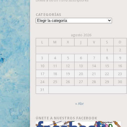
Únete a otros 7.610 suscriptores
CATEGORÍAS
Categorías
agosto 2026
L
M
X
J
V
S
D
1
2
3
4
5
6
7
8
9
10
11
12
13
14
15
16
17
18
19
20
21
22
23
24
25
26
27
28
29
30
31
« Abr
ÚNETE A NUESTROS FACEBOOK