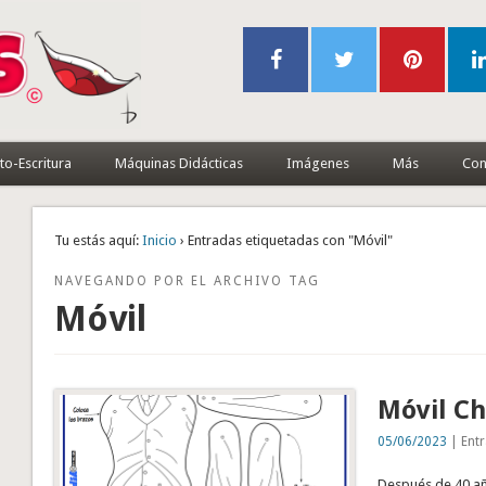
to-Escritura
Máquinas Didácticas
Imágenes
Más
Con
Tu estás aquí:
Inicio
› Entradas etiquetadas con "Móvil"
NAVEGANDO POR EL ARCHIVO TAG
Móvil
Móvil Ch
05/06/2023
| Entr
Después de 40 añ