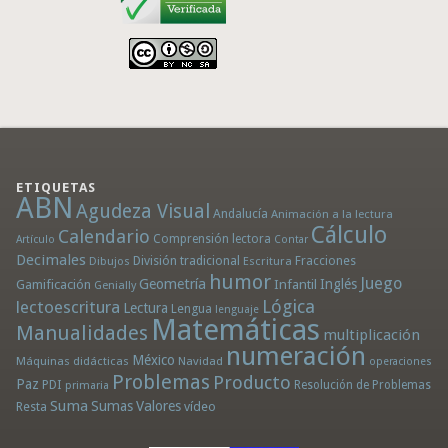
ETIQUETAS
ABN
Agudeza Visual
Andalucía
Animación a la lectura
Cálculo
Calendario
Comprensión lectora
Artículo
Contar
Decimales
División tradicional
Fracciones
Dibujos
Escritura
humor
Juego
Geometría
Infantil
Inglés
Gamificación
Genially
Lógica
lectoescritura
Lectura
Lengua
lenguaje
Matemáticas
Manualidades
multiplicación
numeración
México
Máquinas didácticas
Navidad
operaciones
Problemas
Producto
Paz
PDI
Resolución de Problemas
primaria
Suma
Sumas
Valores
Resta
vídeo