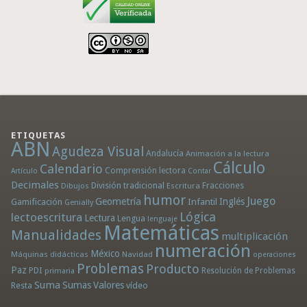
ETIQUETAS
ABN
Agudeza Visual
Andalucía
Animación a la lectura
Cálculo
Calendario
Comprensión lectora
Artículo
Contar
Decimales
División tradicional
Fracciones
Dibujos
Escritura
humor
Juego
Geometría
Infantil
Inglés
Gamificación
Genially
Lógica
lectoescritura
Lectura
Lengua
lenguaje
Matemáticas
Manualidades
multiplicación
numeración
México
Máquinas didácticas
Navidad
operaciones
Problemas
Producto
Paz
PDI
Resolución de Problemas
primaria
Suma
Sumas
Valores
Resta
vídeo