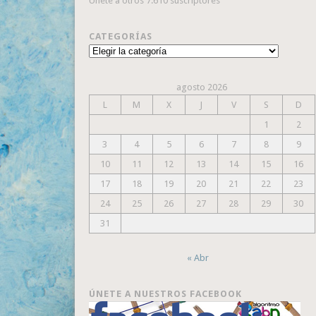
Únete a otros 7.610 suscriptores
CATEGORÍAS
Categorías
agosto 2026
L
M
X
J
V
S
D
1
2
3
4
5
6
7
8
9
10
11
12
13
14
15
16
17
18
19
20
21
22
23
24
25
26
27
28
29
30
31
« Abr
ÚNETE A NUESTROS FACEBOOK