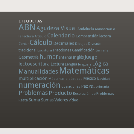
ETIQUETAS
ABN
Agudeza Visual
Andalucía
Animación a
Calendario
la lectura
Comprensión lectora
Artículo
Cálculo
Decimales
División
Dibujos
Contar
tradicional
Fracciones
Gamificación
Escritura
Genially
humor
Juego
Geometría
Infantil
Inglés
Lógica
lectoescritura
Lectura
Lengua
lenguaje
Matemáticas
Manualidades
multiplicación
México
Máquinas didácticas
Navidad
numeración
Paz
PDI
operaciones
primaria
Problemas
Producto
Resolución de Problemas
Suma
Sumas
Valores
Resta
vídeo