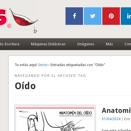
to-Escritura
Máquinas Didácticas
Imágenes
Más
Con
Tu estás aquí:
Inicio
› Entradas etiquetadas con "Oído"
NAVEGANDO POR EL ARCHIVO TAG
Oído
Anatomí
01/04/2024
| Entr
Con esta activid