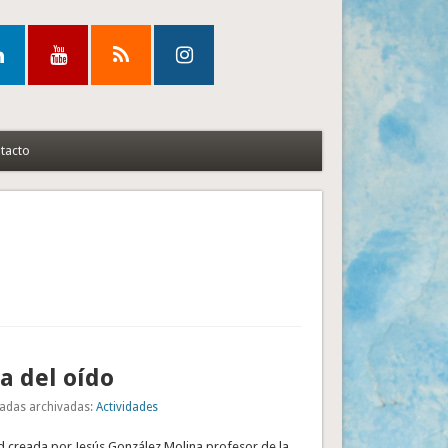
tacto
a del oído
adas archivadas:
Actividades
ad creada por Jesús González Molina profesor de la