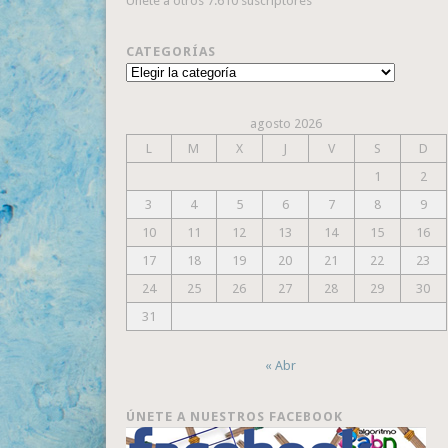
Únete a otros 7.610 suscriptores
CATEGORÍAS
Categorías
agosto 2026
L
M
X
J
V
S
D
1
2
3
4
5
6
7
8
9
10
11
12
13
14
15
16
17
18
19
20
21
22
23
24
25
26
27
28
29
30
31
« Abr
ÚNETE A NUESTROS FACEBOOK