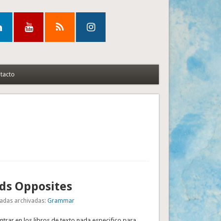
tacto
ds Opposites
adas archivadas:
Grammar
rar en los libros de texto nada especifico para