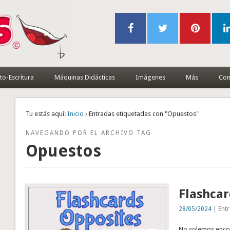
to-Escritura
Máquinas Didácticas
Imágenes
Más
Con
Tu estás aquí:
Inicio
› Entradas etiquetadas con "Opuestos"
NAVEGANDO POR EL ARCHIVO TAG
Opuestos
Flashcar
28/05/2024
| Entr
No solemos encont