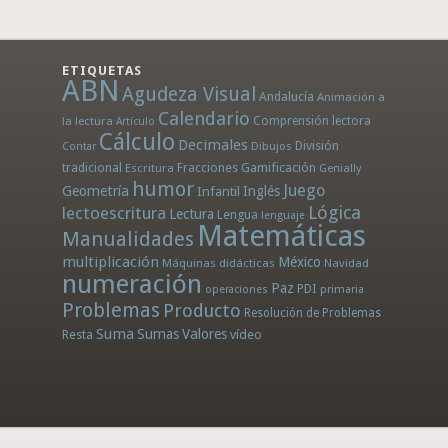
ETIQUETAS
ABN
Agudeza Visual
Andalucía
Animación a
Calendario
la lectura
Comprensión lectora
Artículo
Cálculo
Decimales
División
Dibujos
Contar
tradicional
Fracciones
Gamificación
Escritura
Genially
humor
Juego
Geometría
Infantil
Inglés
Lógica
lectoescritura
Lectura
Lengua
lenguaje
Matemáticas
Manualidades
multiplicación
México
Máquinas didácticas
Navidad
numeración
Paz
PDI
operaciones
primaria
Problemas
Producto
Resolución de Problemas
Suma
Sumas
Valores
Resta
vídeo