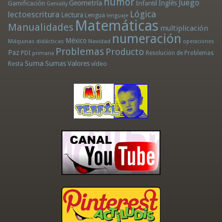
humor
Juego
Geometría
Infantil
Inglés
Gamificación
Genially
Lógica
lectoescritura
Lectura
Lengua
lenguaje
Matemáticas
Manualidades
multiplicación
numeración
México
Máquinas didácticas
Navidad
operaciones
Problemas
Producto
Paz
PDI
Resolución de Problemas
primaria
Suma
Sumas
Valores
Resta
vídeo