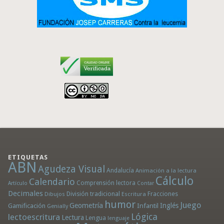
ETIQUETAS
ABN
Agudeza Visual
Andalucía
Animación a la lectura
Cálculo
Calendario
Comprensión lectora
Artículo
Contar
Decimales
División tradicional
Fracciones
Dibujos
Escritura
humor
Juego
Geometría
Infantil
Inglés
Gamificación
Genially
Lógica
lectoescritura
Lectura
Lengua
lenguaje