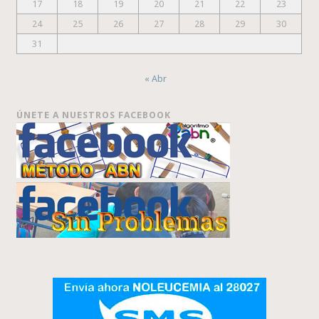
17
18
19
20
21
22
23
24
25
26
27
28
29
30
31
« Abr
ÚNETE A NUESTROS FACEBOOK