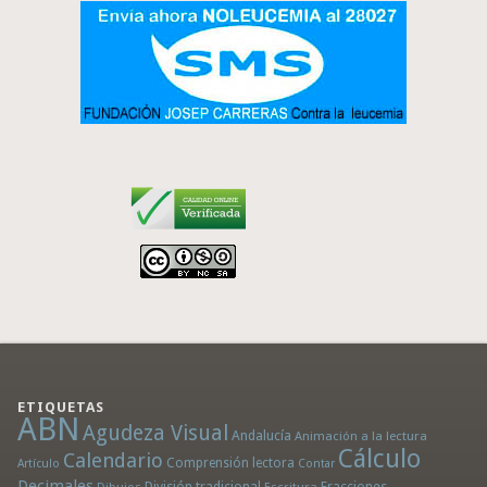
ETIQUETAS
ABN
Agudeza Visual
Andalucía
Animación a la lectura
Cálculo
Calendario
Comprensión lectora
Artículo
Contar
Decimales
División tradicional
Fracciones