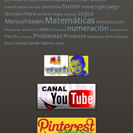
Dibujos
Escritura
humor
Juego
Geometría
Infantil
Inglés
Gamificación
Genially
Lógica
lectoescritura
Lectura
Lengua
lenguaje
Matemáticas
Manualidades
multiplicación
numeración
México
Máquinas didácticas
Navidad
operaciones
Problemas
Producto
Paz
PDI
Resolución de Problemas
primaria
Suma
Sumas
Valores
Resta
vídeo