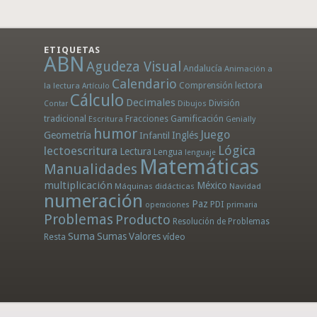
ETIQUETAS
ABN
Agudeza Visual
Andalucía
Animación a
Calendario
la lectura
Comprensión lectora
Artículo
Cálculo
Decimales
División
Dibujos
Contar
tradicional
Fracciones
Gamificación
Escritura
Genially
humor
Juego
Geometría
Infantil
Inglés
Lógica
lectoescritura
Lectura
Lengua
lenguaje
Matemáticas
Manualidades
multiplicación
México
Máquinas didácticas
Navidad
numeración
Paz
PDI
operaciones
primaria
Problemas
Producto
Resolución de Problemas
Suma
Sumas
Valores
Resta
vídeo