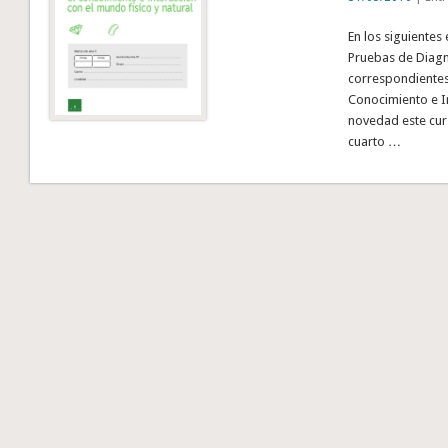
En los siguientes
Pruebas de Diagnó
correspondientes
Conocimiento e In
novedad este cur
cuarto …