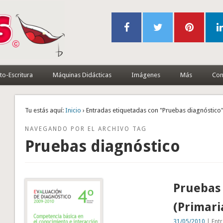
to-Escritura
Máquinas Didácticas
Imágenes
Más
Con
Tu estás aquí:
Inicio
› Entradas etiquetadas con "Pruebas diagnóstico
NAVEGANDO POR EL ARCHIVO TAG
Pruebas diagnóstico
Pruebas 
(Primari
31/05/2010
| Entr