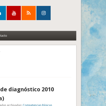
tacto
"
de diagnóstico 2010
a)
adas archivadas:
Competencias Básicas