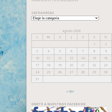
Únete a otros 7.610 suscriptores
CATEGORÍAS
Categorías
agosto 2026
L
M
X
J
V
S
D
1
2
3
4
5
6
7
8
9
10
11
12
13
14
15
16
17
18
19
20
21
22
23
24
25
26
27
28
29
30
31
« Abr
ÚNETE A NUESTROS FACEBOOK