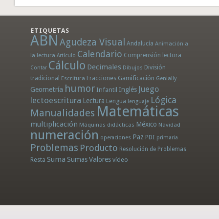
ETIQUETAS
ABN
Agudeza Visual
Andalucía
Animación a
Calendario
la lectura
Comprensión lectora
Artículo
Cálculo
Decimales
División
Dibujos
Contar
tradicional
Fracciones
Gamificación
Escritura
Genially
humor
Juego
Geometría
Infantil
Inglés
Lógica
lectoescritura
Lectura
Lengua
lenguaje
Matemáticas
Manualidades
multiplicación
México
Máquinas didácticas
Navidad
numeración
Paz
PDI
operaciones
primaria
Problemas
Producto
Resolución de Problemas
Suma
Sumas
Valores
Resta
vídeo