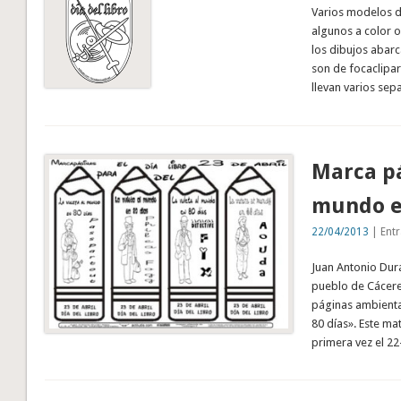
Varios modelos de
algunos a color o
los dibujos abarc
son de focaclipar
llevan varios se
Marca pá
mundo e
22/04/2013
| Entr
Juan Antonio Durán
pueblo de Cácere
páginas ambienta
80 días». Este ma
primera vez el 2