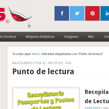
to-Escritura
Máquinas Didácticas
Imágenes
Más
Con
Tu estás aquí:
Inicio
› Entradas etiquetadas con "Punto de lectura"
NAVEGANDO POR EL ARCHIVO TAG
Punto de lectura
Recopila
de Lect
15/01/2025
| Entr