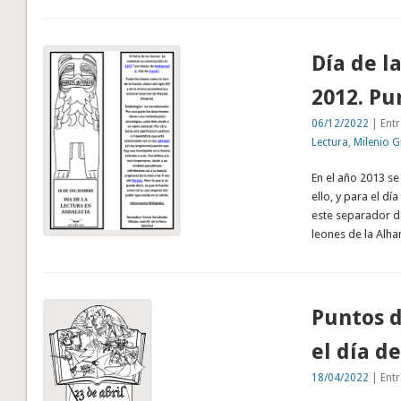
Día de l
2012. Pu
06/12/2022
| Entr
Lectura
,
Milenio 
En el año 2013 s
ello, y para el dí
este separador de
leones de la Alh
Puntos d
el día de
18/04/2022
| Entr