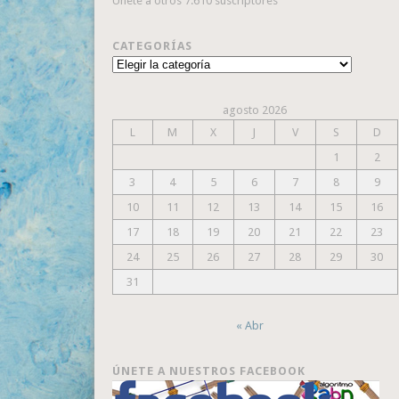
Únete a otros 7.610 suscriptores
CATEGORÍAS
Categorías
agosto 2026
L
M
X
J
V
S
D
1
2
3
4
5
6
7
8
9
10
11
12
13
14
15
16
17
18
19
20
21
22
23
24
25
26
27
28
29
30
31
« Abr
ÚNETE A NUESTROS FACEBOOK