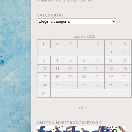
Únete a otros 7.610 suscriptores
CATEGORÍAS
Categorías
agosto 2026
L
M
X
J
V
S
D
1
2
3
4
5
6
7
8
9
10
11
12
13
14
15
16
17
18
19
20
21
22
23
24
25
26
27
28
29
30
31
« Abr
ÚNETE A NUESTROS FACEBOOK