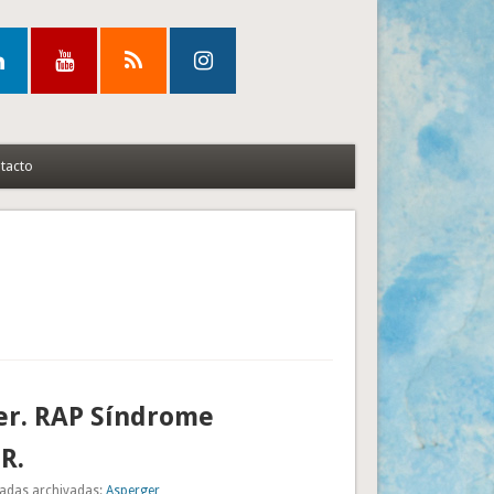
tacto
er. RAP Síndrome
R.
adas archivadas:
Asperger