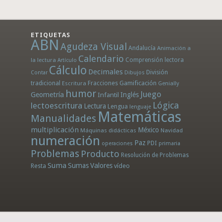
ETIQUETAS
ABN
Agudeza Visual
Andalucía
Animación a
Calendario
la lectura
Comprensión lectora
Artículo
Cálculo
Decimales
División
Dibujos
Contar
tradicional
Fracciones
Gamificación
Escritura
Genially
humor
Juego
Geometría
Infantil
Inglés
Lógica
lectoescritura
Lectura
Lengua
lenguaje
Matemáticas
Manualidades
multiplicación
México
Máquinas didácticas
Navidad
numeración
Paz
PDI
operaciones
primaria
Problemas
Producto
Resolución de Problemas
Suma
Sumas
Valores
Resta
vídeo