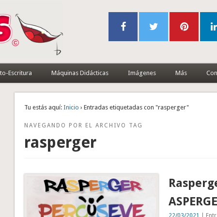
to-Escritura
Máquinas Didácticas
Imágenes
Más
Con
Tu estás aquí:
Inicio
› Entradas etiquetadas con "rasperger"
NAVEGANDO POR EL ARCHIVO TAG
rasperger
Rasperg
ASPERGE
22/03/2021
| Entr