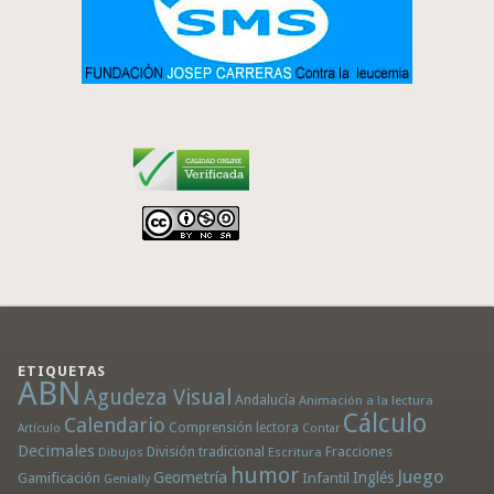
ETIQUETAS
ABN
Agudeza Visual
Andalucía
Animación a la lectura
Cálculo
Calendario
Comprensión lectora
Artículo
Contar
Decimales
División tradicional
Fracciones
Dibujos
Escritura
humor
Juego
Geometría
Infantil
Inglés
Gamificación
Genially