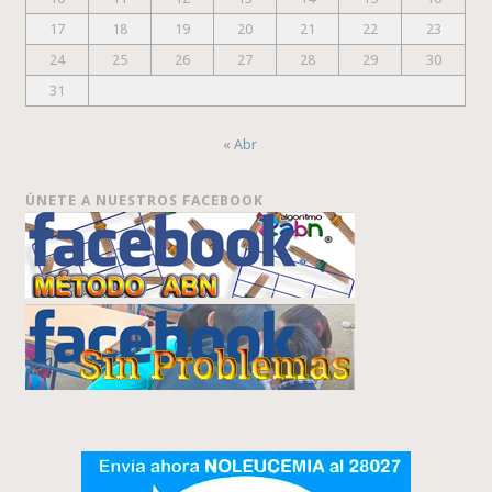
17
18
19
20
21
22
23
24
25
26
27
28
29
30
31
« Abr
ÚNETE A NUESTROS FACEBOOK