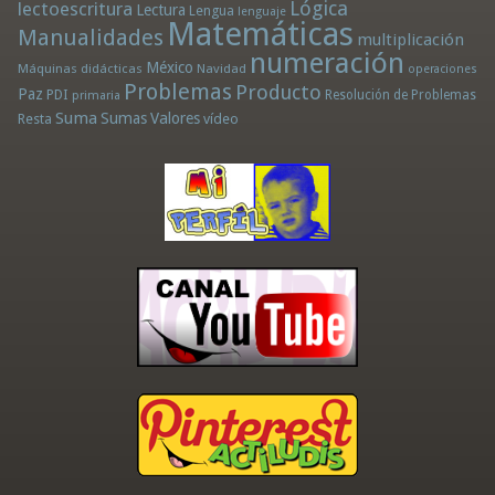
Lógica
lectoescritura
Lectura
Lengua
lenguaje
Matemáticas
Manualidades
multiplicación
numeración
México
Máquinas didácticas
Navidad
operaciones
Problemas
Producto
Paz
PDI
Resolución de Problemas
primaria
Suma
Sumas
Valores
Resta
vídeo