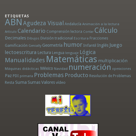
ETIQUETAS
ABN
Agudeza Visual
Andalucía
Animación a la lectura
Cálculo
Calendario
Comprensión lectora
Artículo
Contar
Decimales
División tradicional
Fracciones
Dibujos
Escritura
humor
Juego
Geometría
Infantil
Inglés
Gamificación
Genially
Lógica
lectoescritura
Lectura
Lengua
lenguaje
Matemáticas
Manualidades
multiplicación
numeración
México
Máquinas didácticas
Navidad
operaciones
Problemas
Producto
Paz
PDI
Resolución de Problemas
primaria
Suma
Sumas
Valores
Resta
vídeo