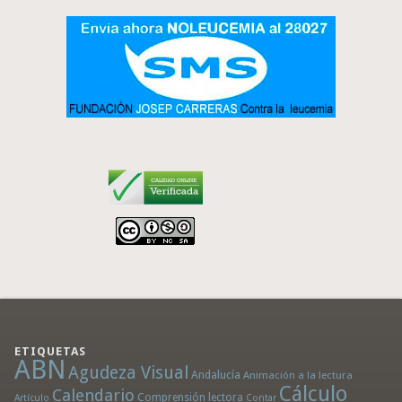
ETIQUETAS
ABN
Agudeza Visual
Andalucía
Animación a la lectura
Cálculo
Calendario
Comprensión lectora
Artículo
Contar