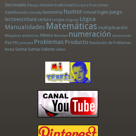
Decimales
División tradicional
Fracciones
Dibujos
Escritura
humor
Juego
Geometría
Infantil
Inglés
Gamificación
Genially
Lógica
lectoescritura
Lectura
Lengua
lenguaje
Matemáticas
Manualidades
multiplicación
numeración
México
Máquinas didácticas
Navidad
operaciones
Problemas
Producto
Paz
PDI
Resolución de Problemas
primaria
Suma
Sumas
Valores
Resta
vídeo