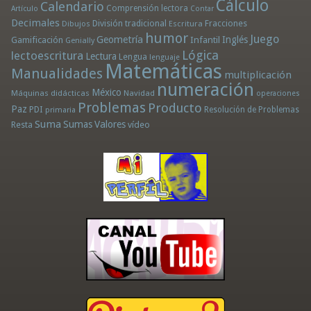
Cálculo
Calendario
Comprensión lectora
Artículo
Contar
Decimales
División tradicional
Fracciones
Dibujos
Escritura
humor
Juego
Geometría
Infantil
Inglés
Gamificación
Genially
Lógica
lectoescritura
Lectura
Lengua
lenguaje
Matemáticas
Manualidades
multiplicación
numeración
México
Máquinas didácticas
Navidad
operaciones
Problemas
Producto
Paz
PDI
Resolución de Problemas
primaria
Suma
Sumas
Valores
Resta
vídeo