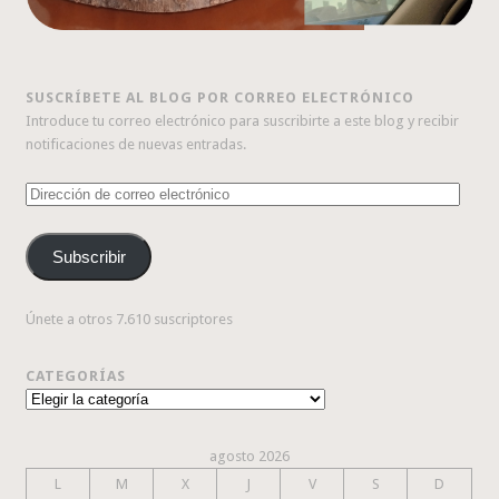
SUSCRÍBETE AL BLOG POR CORREO ELECTRÓNICO
Introduce tu correo electrónico para suscribirte a este blog y recibir
notificaciones de nuevas entradas.
Dirección
de
correo
Subscribir
electrónico
Únete a otros 7.610 suscriptores
CATEGORÍAS
Categorías
agosto 2026
L
M
X
J
V
S
D