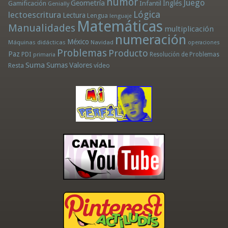
humor
Juego
Geometría
Infantil
Inglés
Gamificación
Genially
Lógica
lectoescritura
Lectura
Lengua
lenguaje
Matemáticas
Manualidades
multiplicación
numeración
México
Máquinas didácticas
Navidad
operaciones
Problemas
Producto
Paz
PDI
Resolución de Problemas
primaria
Suma
Sumas
Valores
Resta
vídeo