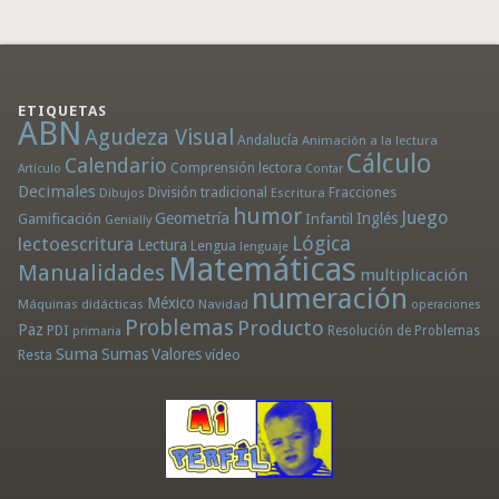
ETIQUETAS
ABN
Agudeza Visual
Andalucía
Animación a la lectura
Cálculo
Calendario
Comprensión lectora
Artículo
Contar
Decimales
División tradicional
Fracciones
Dibujos
Escritura
humor
Juego
Geometría
Infantil
Inglés
Gamificación
Genially
Lógica
lectoescritura
Lectura
Lengua
lenguaje
Matemáticas
Manualidades
multiplicación
numeración
México
Máquinas didácticas
Navidad
operaciones
Problemas
Producto
Paz
PDI
Resolución de Problemas
primaria
Suma
Sumas
Valores
Resta
vídeo