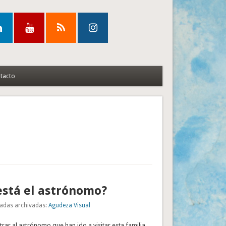
tacto
stá el astrónomo?
adas archivadas:
Agudeza Visual
trar al astrónomo que han ido a visitar esta familia.