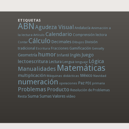
ETIQUETAS
ABN
Agudeza Visual
Andalucía
Animación a
Calendario
la lectura
Comprensión lectora
Artículo
Cálculo
Decimales
División
Dibujos
Contar
tradicional
Fracciones
Gamificación
Escritura
Genially
humor
Juego
Geometría
Infantil
Inglés
Lógica
lectoescritura
Lectura
Lengua
lenguaje
Matemáticas
Manualidades
multiplicación
México
Máquinas didácticas
Navidad
numeración
Paz
PDI
operaciones
primaria
Problemas
Producto
Resolución de Problemas
Suma
Sumas
Valores
Resta
vídeo