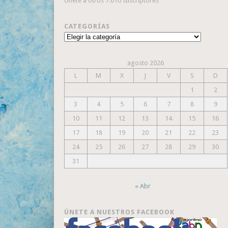
Únete a otros 7.610 suscriptores
CATEGORÍAS
Categorías
agosto 2026
L
M
X
J
V
S
D
1
2
3
4
5
6
7
8
9
10
11
12
13
14
15
16
17
18
19
20
21
22
23
24
25
26
27
28
29
30
31
« Abr
ÚNETE A NUESTROS FACEBOOK