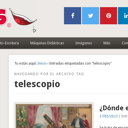
to-Escritura
Máquinas Didácticas
Imágenes
Más
Con
Tu estás aquí:
Inicio
› Entradas etiquetadas con "telescopio"
NAVEGANDO POR EL ARCHIVO TAG
telescopio
¿Dónde e
27/05/2023
| Entr
Se trata de encon