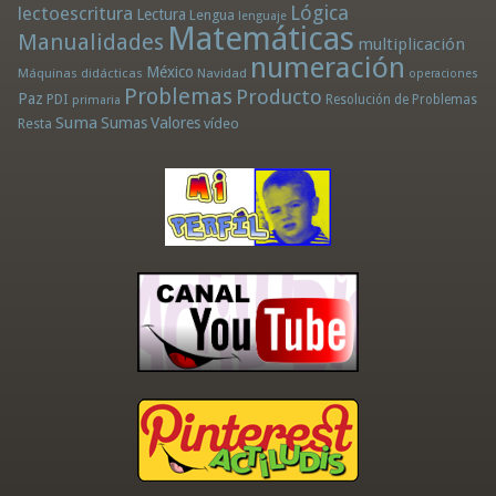
Lógica
lectoescritura
Lectura
Lengua
lenguaje
Matemáticas
Manualidades
multiplicación
numeración
México
Máquinas didácticas
Navidad
operaciones
Problemas
Producto
Paz
PDI
Resolución de Problemas
primaria
Suma
Sumas
Valores
Resta
vídeo