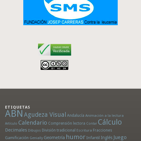
ETIQUETAS
ABN
Agudeza Visual
Andalucía
Animación a la lectura
Cálculo
Calendario
Comprensión lectora
Artículo
Contar
Decimales
División tradicional
Fracciones
Dibujos
Escritura
humor
Juego
Geometría
Infantil
Inglés
Gamificación
Genially