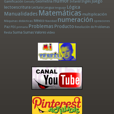
humor
Juego
Geometría
Infantil
Inglés
Gamificación
Genially
Lógica
lectoescritura
Lectura
Lengua
lenguaje
Matemáticas
Manualidades
multiplicación
numeración
México
Máquinas didácticas
Navidad
operaciones
Problemas
Producto
Paz
PDI
Resolución de Problemas
primaria
Suma
Sumas
Valores
Resta
vídeo