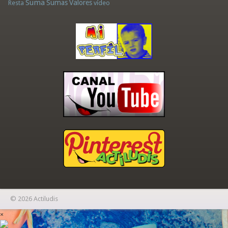
Suma
Sumas
Valores
Resta
vídeo
© 2026 Actiludis
×