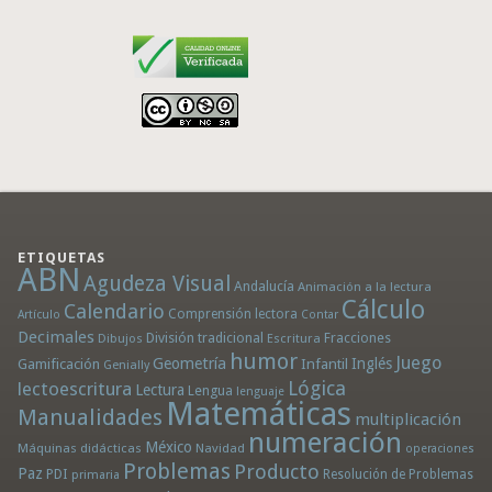
ETIQUETAS
ABN
Agudeza Visual
Andalucía
Animación a la lectura
Cálculo
Calendario
Comprensión lectora
Artículo
Contar
Decimales
División tradicional
Fracciones
Dibujos
Escritura
humor
Juego
Geometría
Infantil
Inglés
Gamificación
Genially
Lógica
lectoescritura
Lectura
Lengua
lenguaje
Matemáticas
Manualidades
multiplicación
numeración
México
Máquinas didácticas
Navidad
operaciones
Problemas
Producto
Paz
PDI
Resolución de Problemas
primaria