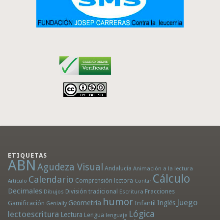
ETIQUETAS
ABN
Agudeza Visual
Andalucía
Animación a la lectura
Cálculo
Calendario
Comprensión lectora
Artículo
Contar
Decimales
División tradicional
Fracciones
Dibujos
Escritura
humor
Juego
Geometría
Infantil
Inglés
Gamificación
Genially
Lógica
lectoescritura
Lectura
Lengua
lenguaje