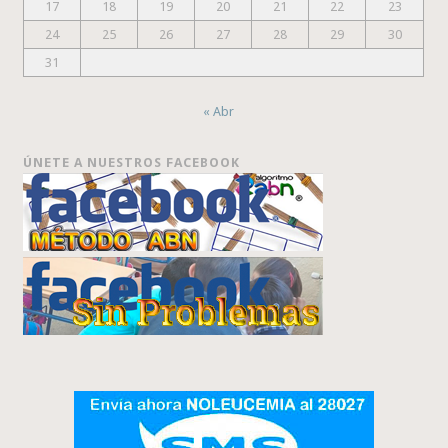
17
18
19
20
21
22
23
24
25
26
27
28
29
30
31
« Abr
ÚNETE A NUESTROS FACEBOOK