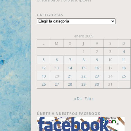
Únete a otros 7.610 suscriptores
CATEGORÍAS
Categorías
enero 2009
L
M
X
J
V
S
D
1
2
3
4
5
6
7
8
9
10
11
12
13
14
15
16
17
18
19
20
21
22
23
24
25
26
27
28
29
30
31
« Dic
Feb »
ÚNETE A NUESTROS FACEBOOK