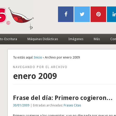
to-Escritura
Máquinas Didácticas
Imágenes
Más
Con
Tu estás aquí:
Inicio
› Archivo por enero 2009
NAVEGANDO POR EL ARCHIVO
enero 2009
Frase del día: Primero cogieron…
30/01/2009
| Entradas archivadas:
Frases Citas
Primero cogieron a los comunistas, y yo no dije nada por que yo no er