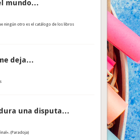
 del mundo…
e ningún otro es el catálogo de los libros
 me deja…
s
 dura una disputa…
nal». (Paradoja)