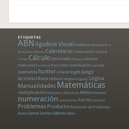
ETIQUETAS
ABN
Agudeza Visual
Andalucía
Animación a
Calendario
la lectura
Comprensión lectora
Artículo
Cálculo
Decimales
División
Dibujos
Contar
tradicional
Fracciones
Gamificación
Escritura
Genially
humor
Juego
Geometría
Infantil
Inglés
Lógica
lectoescritura
Lectura
Lengua
lenguaje
Matemáticas
Manualidades
multiplicación
México
Máquinas didácticas
Navidad
numeración
Paz
PDI
operaciones
primaria
Problemas
Producto
Resolución de Problemas
Suma
Sumas
Valores
Resta
vídeo