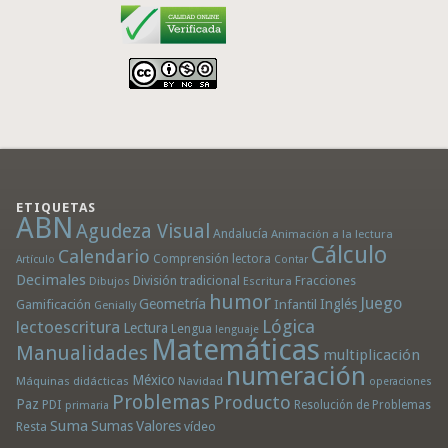
ETIQUETAS
ABN
Agudeza Visual
Andalucía
Animación a la lectura
Cálculo
Calendario
Comprensión lectora
Artículo
Contar
Decimales
División tradicional
Fracciones
Dibujos
Escritura
humor
Juego
Geometría
Infantil
Inglés
Gamificación
Genially
Lógica
lectoescritura
Lectura
Lengua
lenguaje
Matemáticas
Manualidades
multiplicación
numeración
México
Máquinas didácticas
Navidad
operaciones
Problemas
Producto
Paz
PDI
Resolución de Problemas
primaria
Suma
Sumas
Valores
Resta
vídeo