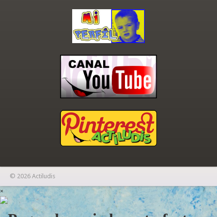
© 2026 Actiludis
×